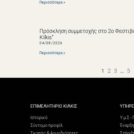
Περισσότερα »
Πρόσκληση συμμετοχής στο 2ο Φεστιβά
Kilkis”
04/08/2026
Περισσότερα »
1
2
3
…
5
ΕΠΙΜΕΛΗΤΗΡΙΟ ΚΙΛΚΙΣ
ΥΠΗΡΕ
Ιστορικό
Υ.μ.Σ -
Σύντομο προφίλ
Έναρξη
Σκοπός & Αρμοδιότητες
Στήριξ