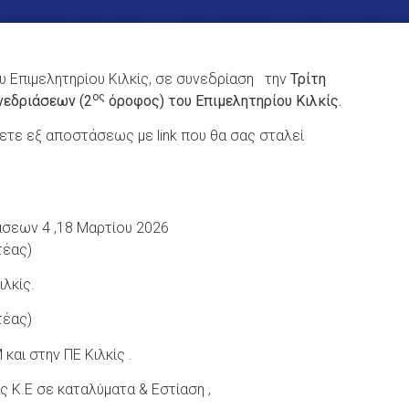
υ Επιμελητηρίου Κιλκίς, σε συνεδρίαση την
Τρίτη
ος
νεδριάσεων (2
όροφος) του Επιμελητηρίου Κιλκίς.
τε εξ αποστάσεως με link που θα σας σταλεί
σεων 4 ,18 Μαρτίου 2026
τέας)
λκίς.
τέας)
αι στην ΠΕ Κιλκίς .
 Κ.Ε σε καταλύματα & Εστίαση ,