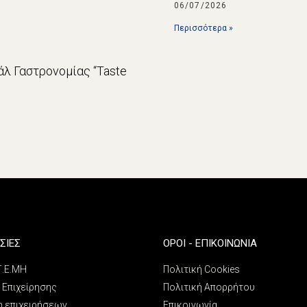
06/07/2026
Περισσότερα »
λ Γαστρονομίας “Taste
ΣΙΕΣ
ΌΡΟΙ - ΕΠΙΚΟΙΝΩΝΊΑ
 Γ.Ε.ΜΗ
Πολιτική Cookies
 Επιχείρησης
Πολιτική Απορρήτου
η επιχειρήσεων
Επικοινωνία