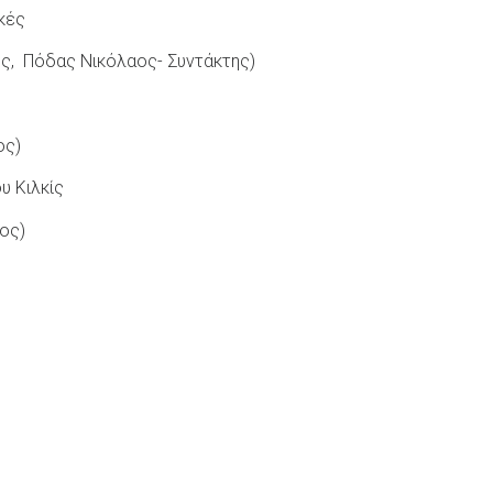
κές
ς, Πόδας Νικόλαος- Συντάκτης)
ος)
υ Κιλκίς
ος)