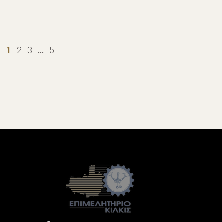
1
2
3
…
5