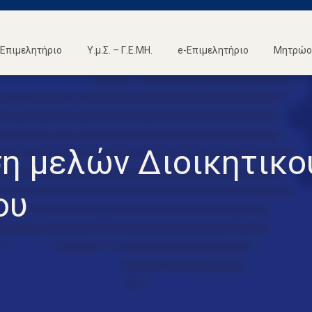
Επιμελητήριο
Υ.μ.Σ. – Γ.Ε.ΜΗ.
e-Επιμελητήριο
Μητρώο 
η μελών Διοικητικο
ου