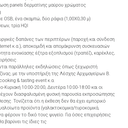
ωση panels δερματίνης μαύρου χρώματος
ή
 OSB, ένα σκαμπώ, δύο ράφια (1,00Χ0,30 μ)
ων, τρία HQI
ουργικές δαπάνες των περιπτέρων (παροχή και σύνδεση
ternet κ.α.), αποκομιδή και απομάκρυνση συσκευασιών
ότητα ενοικίασης έξτρα εξοπλισμού (τραπέζι, καρέκλες,
ειρήσεις.
ονται παράλληλες εκδηλώσεις όπως ξεχωριστή
ίνας, με την υποστήριξη της Λέσχης Αρχιμαγείρων Β.
ooking & tasting event κ.α.
ο-Κυριακή 10:00-20:00, Δευτέρα 10:00-18:00 και οι
α έχουν διασφαλισμένη φυσική παρουσία εκπροσώπησης
εσης. Τονίζεται ότι η έκθεση δεν θα έχει εμπορικό
υαλοίωτα προϊόντα (γαλακτοκομικα/τυροκομικά,
α φέρουν το δικό τους ψυγείο. Για όσες επιχειρήσεις
 βαρύνει τις ίδιες τις