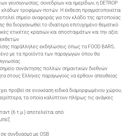
ν γευσιγνωσίας, συνεδρίων και ημερίδων, η DETROP
ν κλάδων τροφίμων-ποτών. Η έκθεση πραγματοποιείται
τελεί σημείο αναφοράς για τον κλάδο της αρτοποιίας
ης θα διοργανωθεί το ιδιαίτερα επιτυχημένο θεματικό
ικές ετικέτες κρασιών και αποσταγμάτων και την αξία
ν εκθετών
πίσης παράλληλες εκδηλώσεις όπως τα FOOD BARS,
μένο με τα προϊόντα των παραγωγών όπου θα
σιγνωσίας.
ε σημείο συνάντησης πολλών σημαντικών διεθνών
ητα στους Έλληνες παραγωγούς να έρθουν απευθείας
έχει προβεί σε ενοικίαση ειδικά διαμορφωμένου χώρου,
 περίπτερα, τα οποία καλύπτουν πλήρως τις ανάγκες
αντ (6 τ.μ.) αποτελείται από:
μπεζ
 σε συνδυασμό με OSB