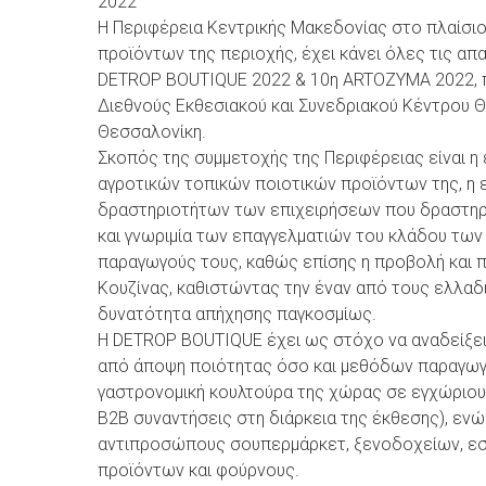
2022
Η Περιφέρεια Κεντρικής Μακεδονίας στο πλαίσιο
προϊόντων της περιοχής, έχει κάνει όλες τις απ
DETROP BOUTIQUE 2022 & 10η ARTOZYMA 2022, π
Διεθνούς Εκθεσιακού και Συνεδριακού Κέντρου Θ
Θεσσαλονίκη.
Σκοπός της συμμετοχής της Περιφέρειας είναι η
αγροτικών τοπικών ποιοτικών προϊόντων της, η 
δραστηριοτήτων των επιχειρήσεων που δραστηρι
και γνωριμία των επαγγελματιών του κλάδου των
παραγωγούς τους, καθώς επίσης η προβολή και
Κουζίνας, καθιστώντας την έναν από τους ελλαδ
δυνατότητα απήχησης παγκοσμίως.
Η DETROP BOUTIQUE έχει ως στόχο να αναδείξει 
από άποψη ποιότητας όσο και μεθόδων παραγωγ
γαστρονομική κουλτούρα της χώρας σε εγχώριους
Β2Β συναντήσεις στη διάρκεια της έκθεσης), ενώ
αντιπροσώπους σουπερμάρκετ, ξενοδοχείων, εστ
προϊόντων και φούρνους.