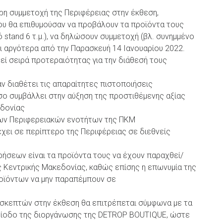
ερη συμμετοχή της Περιφέρειας στην έκθεση,
υ θα επιθυμούσαν να προβάλουν τα προϊόντα τους
 stand 6 τ.μ.), να δηλώσουν συμμετοχή (βλ. συνημμένο
 αργότερα από την Παρασκευή 14 Ιανουαρίου 2022.
εί σειρά προτεραιότητας για την διάθεσή τους
αν διαθέτει τις απαραίτητες πιστοποιήσεις
όσο συμβάλλει στην αύξηση της προστιθέμενης αξίας
εδονίας
ων Περιφερειακών ενοτήτων της ΠΚΜ
έχει σε περίπτερο της Περιφέρειας σε διεθνείς
ρήσεων είναι τα προϊόντα τους να έχουν παραχθεί/
ς Κεντρικής Μακεδονίας, καθώς επίσης η επωνυμία της
ροϊόντων να μην παραπέμπουν σε
ισκεπτών στην έκθεση θα επιτρέπεται σύμφωνα με τα
ερίοδο της διοργάνωσης της DETROP BOUTIQUE, ώστε