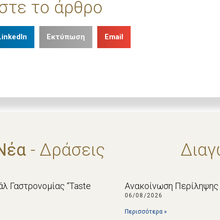
στε το άρθρο
LinkedIn
Εκτύπωση
Email
Νέα
- Δράσεις
Διαγ
λ Γαστρονομίας “Taste
Ανακοίνωση Περίληψης 
06/08/2026
Περισσότερα »