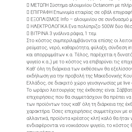
 ΜΕΤΩΠΗ Σύστημα αλουμινίου Octanorm με πλήρ
 ΕΠΙΓΡΑΦΗ Επωνυμία εταιρίας σε οβάλ επιγραφ
 ΕΞΟΠΛΙΣΜΟΣ Info – αλουμινίου σε συνδυασμό με
 ΗΛΕΚΤΡΟΛΟΓΙΚΑ Ενα πολύπριζο 500W δύο θέσε
 ΒΙΤΡΙΝΑ 3 γυάλινα ράφια, 1 τεμ.
Στο κόστος συμπεριλαμβάνονται επίσης οι λειτ
ρεύματος, νερό, καθαριότητα, φύλαξη, σύνδεση in
και απορριμμάτων κ.α. Τέλος, παρέχεται η δυνατ
ψυγείο κ.α.,) με το κόστος να επιβαρύνει τις επιχ
Καθ’ όλη τη διάρκεια των εκθέσεων θα εξελίσσ
εκδήλωση για την προβολή της Μακεδονικής Κουζ
Ελλάδος, σε διακριτό χώρο γευσιγνωσίας με live c
Το ωράριο λειτουργίας της έκθεσης είναι: Σάββατ
επιχειρήσεις που θα συμμετάσχουν θα πρέπει ν
των προϊόντων τους καθ’ όλη τη διάρκεια της έκθ
χαρακτήρα. Όσες επιχειρήσεις συμμετέχουν με ε
αλλαντικά, προϊόντα κρέατος κλπ) καλό θα ήταν ν
ενδιαφέρονται να νοικιάσουν ψυγείο, το κόστος θα