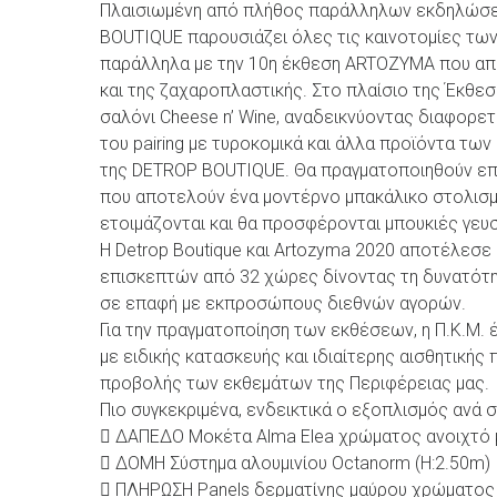
Πλαισιωμένη από πλήθος παράλληλων εκδηλώσεω
BOUTIQUE παρουσιάζει όλες τις καινοτομίες τω
παράλληλα με την 10η έκθεση ARTOZYMA που απο
και της ζαχαροπλαστικής. Στο πλαίσιο της Έκθεσ
σαλόνι Cheese n’ Wine, αναδεικνύοντας διαφορετ
του pairing με τυροκομικά και άλλα προϊόντα τω
της DETROP BOUTIQUE. Θα πραγματοποιηθούν ε
που αποτελούν ένα μοντέρνο μπακάλικο στολισ
ετοιμάζονται και θα προσφέρονται μπουκιές γευ
Η Detrop Boutique και Artozyma 2020 αποτέλεσ
επισκεπτών από 32 χώρες δίνοντας τη δυνατότ
σε επαφή με εκπροσώπους διεθνών αγορών.
Για την πραγματοποίηση των εκθέσεων, η Π.Κ.Μ. 
με ειδικής κατασκευής και ιδιαίτερης αισθητικής
προβολής των εκθεμάτων της Περιφέρειας μας.
Πιο συγκεκριμένα, ενδεικτικά ο εξοπλισμός ανά στ
 ΔΑΠΕΔΟ Μοκέτα Alma Elea χρώματος ανοιχτό 
 ΔΟΜΗ Σύστημα αλουμινίου Octanorm (Η:2.50m)
 ΠΛΗΡΩΣΗ Panels δερματίνης μαύρου χρώματος