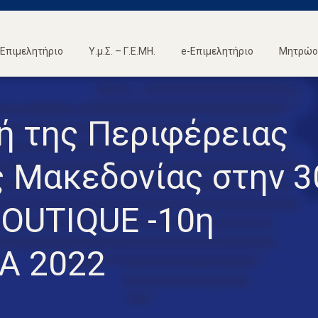
Επιμελητήριο
Υ.μ.Σ. – Γ.Ε.ΜΗ.
e-Επιμελητήριο
Μητρώο 
ή της Περιφέρειας
ς Μακεδονίας στην 3
OUTIQUE -10η
A 2022