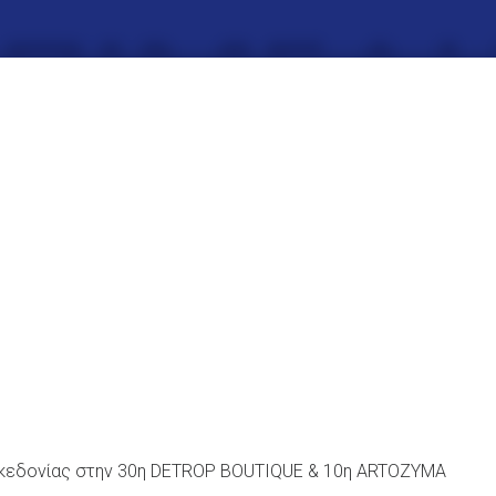
ακεδονίας στην 30η DETROP BOUTIQUE & 10η ARTOZYMA