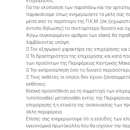
επιχειρήσεις.
Για την υλοποίηση των παραπάνω και την αρτιότ
παρακαλούμε όπως ενημερώσετε τα μέλη σας πο
μέσα από το περίπτερο της Π.Κ.Μ. (σε ξεχωριστό
έντυπο δήλωσης) το συντομότερο δυνατό και όχι
Λόγω συγκεκριμένου αριθμού των stand, θα τηρηθ
λαμβάνοντας υπόψη:
 Τον εξαγωγικό χαρακτήρα της επιχείρησης και 
 Τη δραστηριότητα της επιχείρησης και κατά π
των προϊόντων της Περιφέρειας Κεντρικής Μακ
 Την εκπροσώπηση όσο το δυνατό περισσότερ
 Τους εκθέτες οι οποίοι δεν έχουν ξανασυμμετ
εκθέσεις.
Βασική προϋπόθεση για τη συμμετοχή των επιχει
τυποποιηθεί/ μεταποιηθεί εντός της Περιφέρεια
επιχείρησης ή η ετικέτα της συσκευασίας των π
άλλη περιφέρεια.
Επίσης σας ενημερώνουμε ότι η είσοδος των επ
υγειονομικά πρωτόκολλα που θα ισχύουν την π