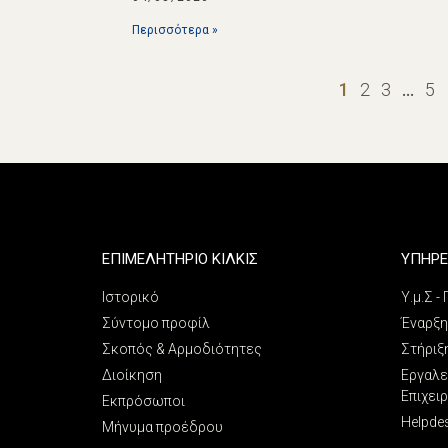
Περισσότερα »
1
2
3
…
5
ΕΠΙΜΕΛΗΤΗΡΙΟ ΚΙΛΚΙΣ
ΥΠΗΡΕ
Ιστορικό
Υ.μ.Σ -
Σύντομο προφίλ
Έναρξη
Σκοπός & Αρμοδιότητες
Στήριξ
Διοίκηση
Εργαλε
Επιχει
Εκπρόσωποι
Helpde
Μήνυμα προέδρου