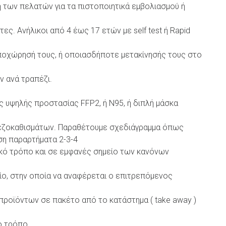
 των πελατών για τα πιστοποιητικά εμβολιασμού ή
ς. Ανήλικοι από 4 έως 17 ετών με self test ή Rapid
αποχώρησή τους, ή οποιασδήποτε μετακίνησής τους στο
 ανά τραπέζι.
 υψηλής προστασίας FFP2, ή Ν95, ή διπλή μάσκα
εζοκαθισμάτων. Παραθέτουμε σχεδιάγραμμα όπως
η παραρτήματα 2-3-4
κό τρόπο και σε εμφανές σημείο των κανόνων
ίο, στην οποία να αναφέρεται ο επιτρεπόμενος
 προϊόντων σε πακέτο από το κατάστημα ( take away )
ό τρόπο.