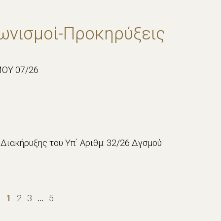
ωνισμοί-Προκηρύξεις
ΟΥ 07/26
Διακήρυξης του Υπ΄ Αριθμ: 32/26 Δγσμού
1
2
3
…
5